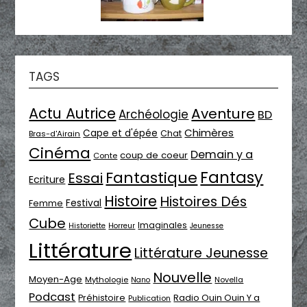
TAGS
Actu Autrice
Aventure
Archéologie
BD
Chimères
Cape et d'épée
Chat
Bras-d'Airain
Cinéma
Demain y a
coup de coeur
Conte
Fantasy
Fantastique
Essai
Ecriture
Histoire
Histoires Dés
Festival
Femme
Cube
Imaginales
Historiette
Horreur
Jeunesse
Littérature
Littérature Jeunesse
Nouvelle
Moyen-Age
Mythologie
Novella
Nano
Podcast
Radio Ouin Ouin Y a
Préhistoire
Publication