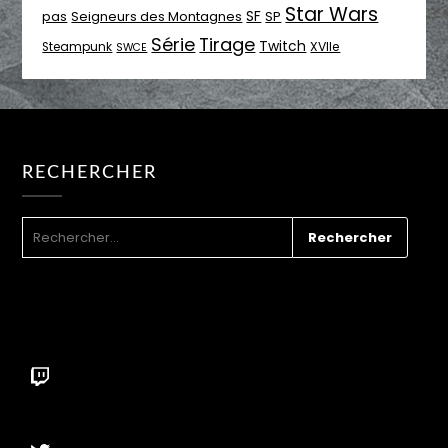
Star Wars
SF
pas
Seigneurs des Montagnes
SP
Série
Tirage
Twitch
XVIIe
Steampunk
SWCE
RECHERCHER
RECHERCHER :
Twitch