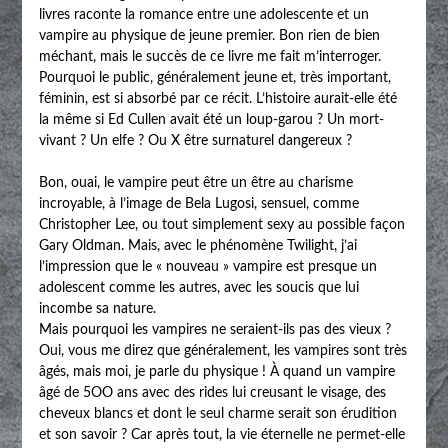
livres raconte la romance entre une adolescente et un
vampire au physique de jeune premier. Bon rien de bien
méchant, mais le succès de ce livre me fait m’interroger.
Pourquoi le public, généralement jeune et, très important,
féminin, est si absorbé par ce récit. L’histoire aurait-elle été
la même si Ed Cullen avait été un loup-garou ? Un mort-
vivant ? Un elfe ? Ou X être surnaturel dangereux ?
Bon, ouai, le vampire peut être un être au charisme
incroyable, à l’image de Bela Lugosi, sensuel, comme
Christopher Lee, ou tout simplement sexy au possible façon
Gary Oldman. Mais, avec le phénomène Twilight, j’ai
l’impression que le « nouveau » vampire est presque un
adolescent comme les autres, avec les soucis que lui
incombe sa nature.
Mais pourquoi les vampires ne seraient-ils pas des vieux ?
Oui, vous me direz que généralement, les vampires sont très
âgés, mais moi, je parle du physique ! À quand un vampire
âgé de 5OO ans avec des rides lui creusant le visage, des
cheveux blancs et dont le seul charme serait son érudition
et son savoir ? Car après tout, la vie éternelle ne permet-elle