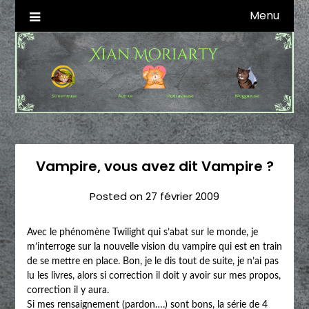
Skip
Menu
Autrice SFFF & Blogueuse & Streameuse
Xian Moriarty
to
content
Vampire, vous avez dit Vampire ?
Posted on
27 février 2009
Avec le phénomène Twilight qui s’abat sur le monde, je
m’interroge sur la nouvelle vision du vampire qui est en train
de se mettre en place. Bon, je le dis tout de suite, je n’ai pas
lu les livres, alors si correction il doit y avoir sur mes propos,
correction il y aura.
Si mes rensaignement (pardon….) sont bons, la série de 4