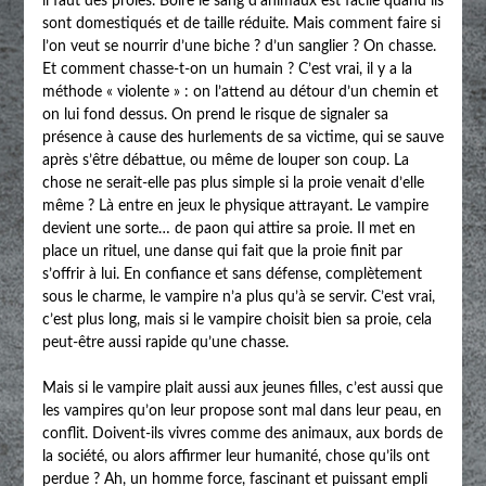
il faut des proies. Boire le sang d’animaux est facile quand ils
sont domestiqués et de taille réduite. Mais comment faire si
l’on veut se nourrir d’une biche ? d’un sanglier ? On chasse.
Et comment chasse-t-on un humain ? C’est vrai, il y a la
méthode « violente » : on l’attend au détour d’un chemin et
on lui fond dessus. On prend le risque de signaler sa
présence à cause des hurlements de sa victime, qui se sauve
après s’être débattue, ou même de louper son coup. La
chose ne serait-elle pas plus simple si la proie venait d’elle
même ? Là entre en jeux le physique attrayant. Le vampire
devient une sorte… de paon qui attire sa proie. Il met en
place un rituel, une danse qui fait que la proie finit par
s’offrir à lui. En confiance et sans défense, complètement
sous le charme, le vampire n’a plus qu’à se servir. C’est vrai,
c’est plus long, mais si le vampire choisit bien sa proie, cela
peut-être aussi rapide qu’une chasse.
Mais si le vampire plait aussi aux jeunes filles, c’est aussi que
les vampires qu’on leur propose sont mal dans leur peau, en
conflit. Doivent-ils vivres comme des animaux, aux bords de
la société, ou alors affirmer leur humanité, chose qu’ils ont
perdue ? Ah, un homme force, fascinant et puissant empli